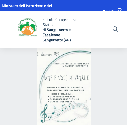
Vai ai contenuti
Vai al menu di navigazione
Vai al footer
Ministero dell'Istruzione e del
Accedi
Merito
Istituto Comprensivo
Statale
di Sanguinetto e
Casaleone
Sanguinetto (VR)