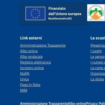
Link esterni
La scuo
Amministrazione Trasparente
Presenta
Albo online
I luoghi
Albo sindacale
Le perso
Registro elettronico
I numeri 
Iscrizioni online
Le carte 
NoiPA
Organizz
Unica
La storia
Pago In Rete
MIM
Amministrazione Trasparente
Albo online
Privacy Poli