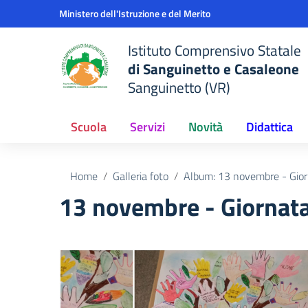
Vai ai contenuti
Vai al menu di navigazione
Vai al footer
Ministero dell'Istruzione e del Merito
Istituto Comprensivo Statale
di Sanguinetto e Casaleone
Sanguinetto (VR)
Scuola
Servizi
Novità
Didattica
Home
Galleria foto
Album: 13 novembre - Gior
13 novembre - Giornata