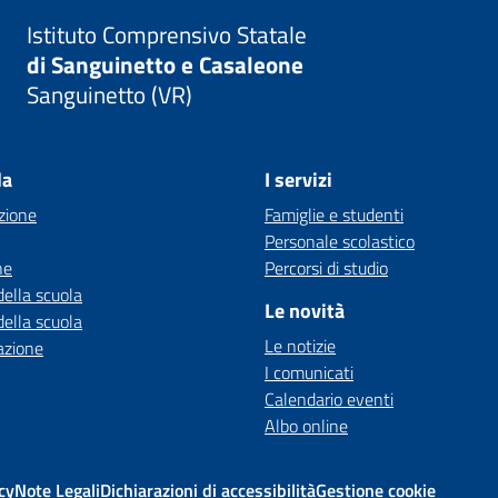
Istituto Comprensivo Statale
di Sanguinetto e Casaleone
Sanguinetto (VR)
la
I servizi
zione
Famiglie e studenti
Personale scolastico
ne
Percorsi di studio
della scuola
Le novità
della scuola
Le notizie
azione
I comunicati
Calendario eventi
Albo online
cy
Note Legali
Dichiarazioni di accessibilità
Gestione cookie