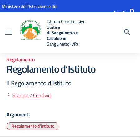
Vai ai contenuti
Vai al menu di navigazione
Vai al footer
Ministero dell'Istruzione e del
Accedi
Merito
Istituto Comprensivo
Statale
di Sanguinetto e
Casaleone
Sanguinetto (VR)
Regolamento
Regolamento d’Istituto
Il Regolamento d’Istituto
Stampa / Condividi
Argomenti
Regolamento d'istituto