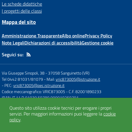
Le schede didattiche
I progetti delle classi
Mappa del sito
Amministrazione Trasparente
Albo online
Privacy Policy
Note Legali
Dichiarazioni di accessibilità
Gestione cookie
Seguici su:
Via Giuseppe Sinopoli, 38
-
37058 Sanguinetto (VR)
Tel 0442 81031/81079
- Mail:
vric873005@istruzione.it
- PEC:
vric873005@pec.istruzione.it
Codice meccanografico: VRIC873005
- C.F. 82001890233
IBAN: IT 11 R 01030 59780 000010259791
Questo sito utilizza cookie tecnici per erogare i propri
servizi.
Per maggiori informazioni puoi leggere la
cookie
Concept & Design by
Designers Italia
policy
.
Sito web realizzato con CMS
SCUOLASTICO