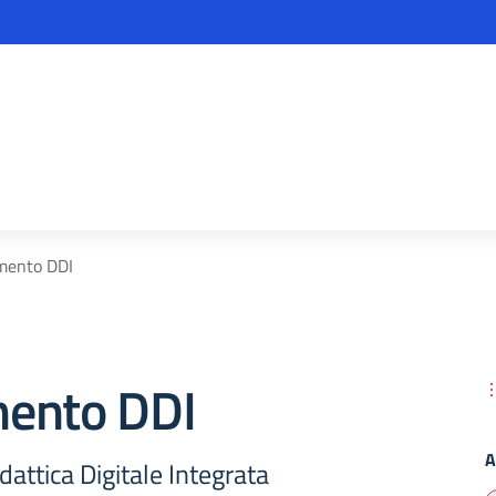
mento DDI
ento DDI
A
ttica Digitale Integrata