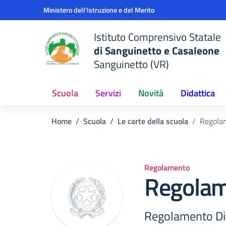
Vai ai contenuti
Vai al menu di navigazione
Vai al footer
Ministero dell'Istruzione e del Merito
Istituto Comprensivo Statale
di Sanguinetto e Casaleone
Sanguinetto (VR)
Scuola
Servizi
Novità
Didattica
Home
Scuola
Le carte della scuola
Regola
Regolamento
Regolam
Regolamento Dida