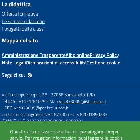
La didattica
Offerta formativa
Le schede didattiche
I progetti delle classi
Mappa del sito
Amministrazione Trasparente
Albo online
Privacy Policy
Note Legali
Dichiarazioni di accessibilità
Gestione cookie
Seguici su:
Via Giuseppe Sinopoli, 38
-
37058 Sanguinetto (VR)
Tel 0442 81031/81079
- Mail:
vric873005@istruzione.it
- PEC:
vric873005@pec.istruzione.it
Codice meccanografico: VRIC873005
- C.F. 82001890233
IBAN: IT 11 R 01030 59780 000010259791
Questo sito utilizza cookie tecnici per erogare i propri
servizi.
Per maggiori informazioni puoi leggere la
cookie
Concept & Design by
Designers Italia