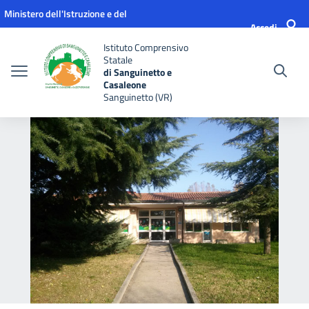
Vai ai contenuti
Vai al menu di navigazione
Vai al footer
Ministero dell'Istruzione e del
Accedi
Merito
Istituto Comprensivo
Statale
di Sanguinetto e
Casaleone
Sanguinetto (VR)