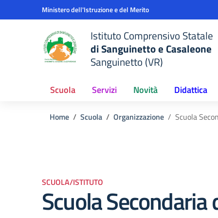
Vai ai contenuti
Vai al menu di navigazione
Vai al footer
Ministero dell'Istruzione e del Merito
Istituto Comprensivo Statale
di Sanguinetto e Casaleone
Sanguinetto (VR)
Scuola
Servizi
Novità
Didattica
Home
Scuola
Organizzazione
Scuola Secon
SCUOLA/ISTITUTO
Scuola Secondaria d