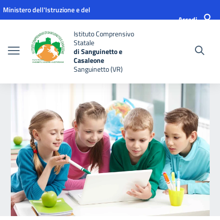
Vai ai contenuti
Vai al menu di navigazione
Vai al footer
Ministero dell'Istruzione e del
Accedi
Merito
Istituto Comprensivo
Statale
di Sanguinetto e
Casaleone
Sanguinetto (VR)