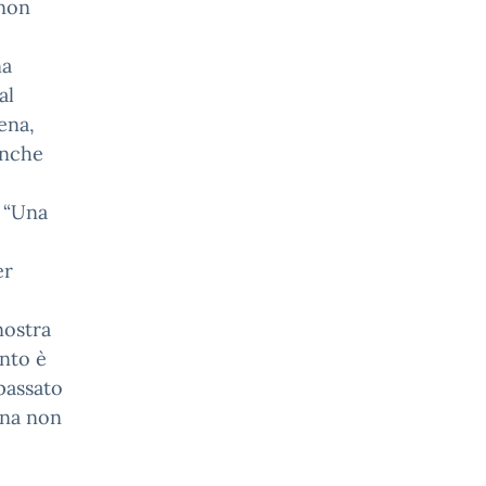
 non
na
al
rena,
anche
a “Una
er
nostra
ento è
passato
ana non