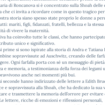
ria di Roncanova si è concentrato sulla Shoah delle
 che ci invita a ricordare come in questo tragico pe
ostra storia siano spesso state proprio le donne a pe
utti: mariti, figli, fidanzati, fratelli, bellezza e la stessa
lità di vivere la maternità.
ativa ha coinvolto tutte le classi, che hanno partecipa
ributo unico e significativo.
si prime si sono ispirate alla storia di Andra e Tatiana
bine sopravvissute ad Auschwitz, creando delle farfa
ere. Ogni farfalla porta con sé un messaggio di pietà
a e memoria, a testimonianza della forza dei legami 
pravvivono anche nei momenti più bui.
si seconde hanno indirizzato delle lettere a Edith Bru
ice e sopravvissuta alla Shoah, che ha dedicato la sua v
are e trasmettere la memoria dell’orrore per evitare 
 Le lettere, ricche di emozioni e riflessioni personali,