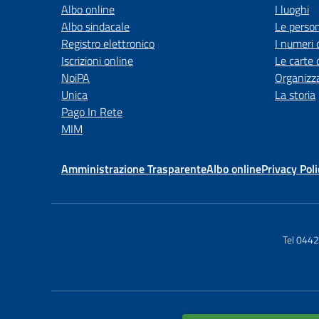
Albo online
I luoghi
Albo sindacale
Le perso
Registro elettronico
I numeri 
Iscrizioni online
Le carte 
NoiPA
Organizz
Unica
La storia
Pago In Rete
MIM
Amministrazione Trasparente
Albo online
Privacy Poli
Tel 044