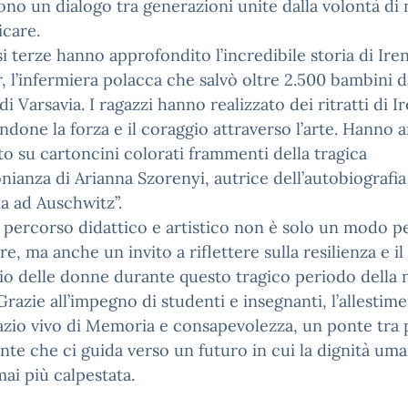
no un dialogo tra generazioni unite dalla volontà di
care.
si terze hanno approfondito l’incredibile storia di Ire
, l’infermiera polacca che salvò oltre 2.500 bambini d
di Varsavia. I ragazzi hanno realizzato dei ritratti di I
ndone la forza e il coraggio attraverso l’arte. Hanno 
to su cartoncini colorati frammenti della tragica
nianza di Arianna Szorenyi, autrice dell’autobiografi
a ad Auschwitz”.
percorso didattico e artistico non è solo un modo p
re, ma anche un invito a riflettere sulla resilienza e il
cio delle donne durante questo tragico periodo della 
 Grazie all’impegno di studenti e insegnanti, l’allestim
zio vivo di Memoria e consapevolezza, un ponte tra 
nte che ci guida verso un futuro in cui la dignità um
ai più calpestata.