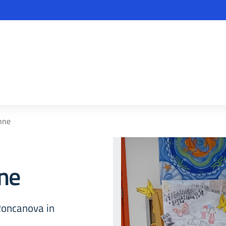
nne
ne
 Roncanova in