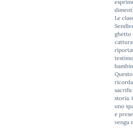
esprimo
dimenti
Le clas
Sendler
ghetto 
cattura
riporta
testimo
bambin
Questo 
ricorda
sacrifi
storia.
uno spa
e prese
venga m