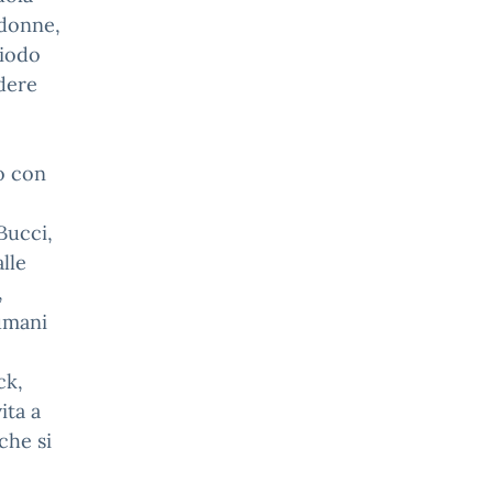
 donne,
riodo
rdere
to con
 Bucci,
lle
,
umani
ck,
ita a
che si