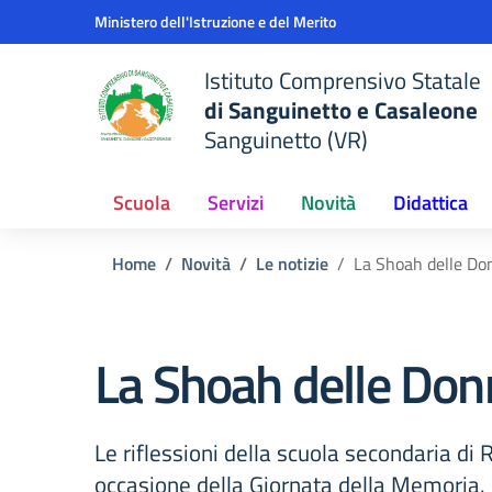
Vai ai contenuti
Vai al menu di navigazione
Vai al footer
Ministero dell'Istruzione e del Merito
Istituto Comprensivo Statale
di Sanguinetto e Casaleone
Sanguinetto (VR)
Scuola
Servizi
Novità
Didattica
Home
Novità
Le notizie
La Shoah delle Do
La Shoah delle Don
Le riflessioni della scuola secondaria di
occasione della Giornata della Memoria.