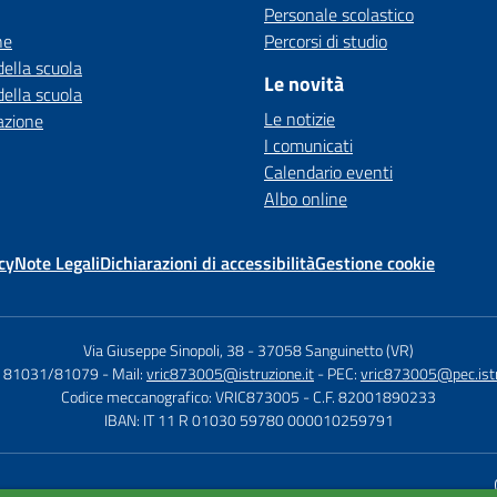
Personale scolastico
ne
Percorsi di studio
della scuola
Le novità
della scuola
Le notizie
azione
I comunicati
Calendario eventi
Albo online
cy
Note Legali
Dichiarazioni di accessibilità
Gestione cookie
Via Giuseppe Sinopoli, 38
-
37058 Sanguinetto (VR)
2 81031/81079
- Mail:
vric873005@istruzione.it
- PEC:
vric873005@pec.istr
Codice meccanografico: VRIC873005
- C.F. 82001890233
IBAN: IT 11 R 01030 59780 000010259791