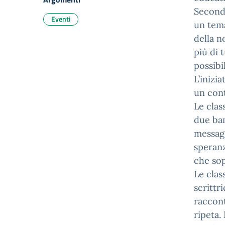
Seconda
Eventi
un tema
della n
più di t
possibi
L’inizi
un cont
Le clas
due bam
messagg
speranz
che so
Le clas
scrittr
raccont
ripeta.