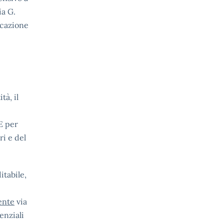
ia G.
icazione
tà, il
E per
ri e del
itabile,
ente
via
enziali