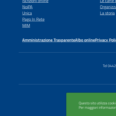
Iscrizioni online
Le carte 
NoiPA
Organizz
Unica
La storia
Pago In Rete
MIM
Amministrazione Trasparente
Albo online
Privacy Poli
Tel 044
Questo sito utilizza cooki
Per maggiori informazion