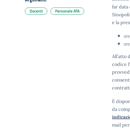
far data
Docenti
Personale ATA
Sinopoli
e la pre
ore
ore
All’atto 
codice f
provvedu
consenti
contratt
È dispon
da comp
indicazi
mail per