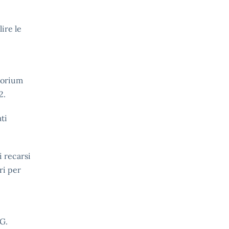
lire le
itorium
2.
ti
i recarsi
ri per
 G.