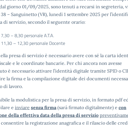
 dal giorno 01/09/2025, sono tenuti a recarsi in segreteria, v
 38 – Sanguinetto (VR), lunedì 1 settembre 2025 per l’identif
sa di servizio, secondo il seguente orario:
 7,30 – 8,30 personale A.T.A.
 11,30 – 12,30 personale Docente
della presa di servizio è necessario avere con sé la carta identi
iscale e le coordinate bancarie. Per chi ancora non avesse
to è necessario attivare l’identità digitale tramite SPID o CI
re la firma e la compilazione digitale dei documenti necessa
o di lavoro.
ibile la modulistica per la presa di servizio, in formato pdf ed
ilare e
inviare
senza firma
(sarà firmato digitalmente) e
con
one della effettiva data della presa di servizio
preventivam
 consentire la registrazione anagrafica e il rilascio delle cred