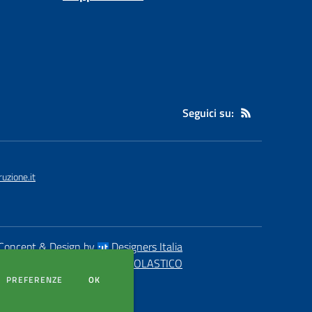
Seguici su:
uzione.it
Concept & Design by
Designers Italia
eb realizzato con CMS
SCUOLASTICO
DEI COOKIE
PREFERENZE
OK