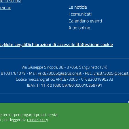
della scuola
Le notizie
azione
I comunicati
Calendario eventi
Albo online
cy
Note Legali
Dichiarazioni di accessibilità
Gestione cookie
Via Giuseppe Sinopoli, 38
-
37058 Sanguinetto (VR)
2 81031/81079
- Mail:
vric873005@istruzione.it
- PEC:
vric873005@pec.istr
Codice meccanografico: VRIC873005
- C.F. 82001890233
IBAN: IT 11 R 01030 59780 000010259791
Sito w
e tecnici per erogare i propri servizi.
i puoi leggere la
cookie policy
.