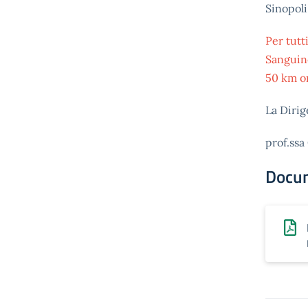
Sinopoli
Per tutt
Sanguine
50 km or
La Dirig
prof.ssa
Docu