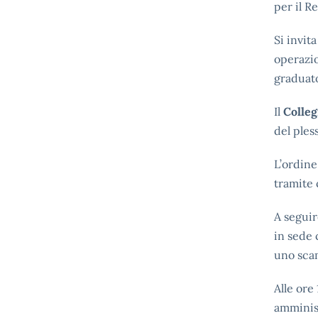
per il R
Si invit
operazio
graduato
Il
Colleg
del ples
L’ordine
tramite 
A seguir
in sede 
uno scam
Alle ore
amminist