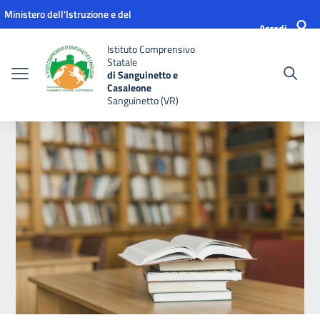
Vai ai contenuti
Vai al menu di navigazione
Vai al footer
Ministero dell'Istruzione e del
Accedi
Merito
Istituto Comprensivo
Statale
di Sanguinetto e
Casaleone
Sanguinetto (VR)