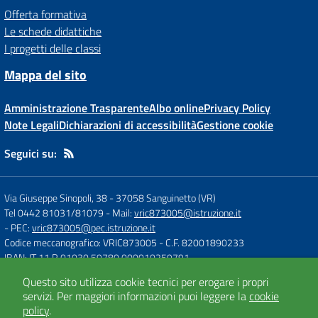
Offerta formativa
Le schede didattiche
I progetti delle classi
Mappa del sito
Amministrazione Trasparente
Albo online
Privacy Policy
Note Legali
Dichiarazioni di accessibilità
Gestione cookie
Seguici su:
Via Giuseppe Sinopoli, 38
-
37058 Sanguinetto (VR)
Tel 0442 81031/81079
- Mail:
vric873005@istruzione.it
- PEC:
vric873005@pec.istruzione.it
Codice meccanografico: VRIC873005
- C.F. 82001890233
IBAN: IT 11 R 01030 59780 000010259791
Questo sito utilizza cookie tecnici per erogare i propri
servizi.
Per maggiori informazioni puoi leggere la
cookie
Concept & Design by
Designers Italia
policy
.
Sito web realizzato con CMS
SCUOLASTICO