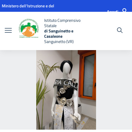
Vai ai contenuti
Vai al menu di navigazione
Vai al footer
Ministero dell'Istruzione e del
Accedi
Merito
Istituto Comprensivo
Statale
di Sanguinetto e
Casaleone
Sanguinetto (VR)