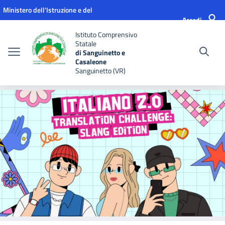
Vai ai contenuti
Vai al menu di navigazione
Vai al footer
Ministero dell'Istruzione e del
Accedi
Merito
Istituto Comprensivo
Statale
di Sanguinetto e
Casaleone
Sanguinetto (VR)