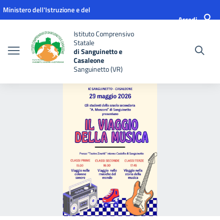
Vai ai contenuti
Vai al menu di navigazione
Vai al footer
Ministero dell'Istruzione e del
Accedi
Merito
Istituto Comprensivo
Statale
di Sanguinetto e
Casaleone
Sanguinetto (VR)