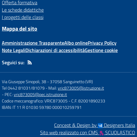
Offerta formativa
Le schede didattiche
I progetti delle classi
Mappa del sito
Amministrazione Trasparente
Albo online
Privacy Policy
Note Legali
Dichiarazioni di accessibilità
Gestione cookie
Seguici su:
Via Giuseppe Sinopoli, 38
-
37058 Sanguinetto (VR)
Tel 0442 81031/81079
- Mail:
vric873005@istruzione.it
- PEC:
vric873005@pec.istruzione.it
Codice meccanografico: VRIC873005
- C.F. 82001890233
IBAN: IT 11 R 01030 59780 000010259791
Concept & Design by
Designers Italia
Sito web realizzato con CMS
SCUOLASTICO