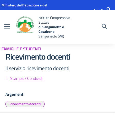
Vai ai contenuti
Vai al menu di navigazione
Vai al footer
Ministero dell'Istruzione e del
Accedi
Merito
Istituto Comprensivo
Statale
di Sanguinetto e
Casaleone
Sanguinetto (VR)
FAMIGLIE E STUDENTI
Ricevimento docenti
Il servizio ricevimento docenti
Stampa / Condividi
Argomenti
Ricevimento docenti