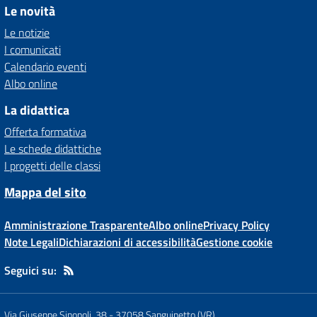
Le novità
Le notizie
I comunicati
Calendario eventi
Albo online
La didattica
Offerta formativa
Le schede didattiche
I progetti delle classi
Mappa del sito
Amministrazione Trasparente
Albo online
Privacy Policy
Note Legali
Dichiarazioni di accessibilità
Gestione cookie
Seguici su:
Via Giuseppe Sinopoli, 38
-
37058 Sanguinetto (VR)