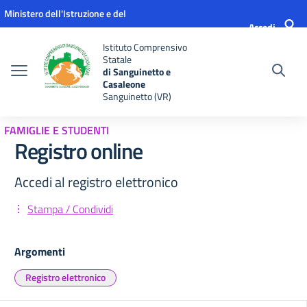
Vai ai contenuti
Vai al menu di navigazione
Vai al footer
Ministero dell'Istruzione e del
Accedi
Merito
Istituto Comprensivo
Statale
di Sanguinetto e
Casaleone
Sanguinetto (VR)
FAMIGLIE E STUDENTI
Registro online
Accedi al registro elettronico
Stampa / Condividi
Argomenti
Registro elettronico