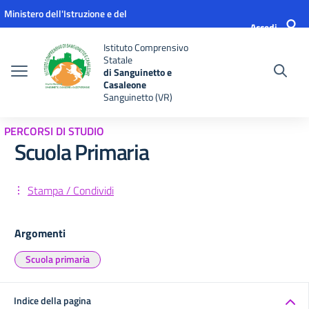
Vai ai contenuti
Vai al menu di navigazione
Vai al footer
Ministero dell'Istruzione e del
Accedi
Merito
Istituto Comprensivo
Statale
di Sanguinetto e
Casaleone
Sanguinetto (VR)
PERCORSI DI STUDIO
Scuola Primaria
Stampa / Condividi
Argomenti
Scuola primaria
Indice della pagina