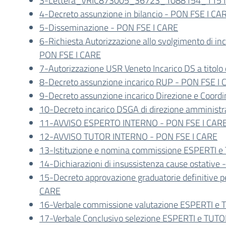
3-Lettera_VRIC873005_36723_1088154_115
4-Decreto assunzione in bilancio - PON FSE I CA
5-Disseminazione - PON FSE I CARE
6-Richiesta Autorizzazione allo svolgimento di in
PON FSE I CARE
7-Autorizzazione USR Veneto Incarico DS a titolo
8-Decreto assunzione incarico RUP - PON FSE I
9-Decreto assunzione incarico Direzione e Coor
10-Decreto incarico DSGA di direzione amministr
11-AVVISO ESPERTO INTERNO - PON FSE I CAR
12-AVVISO TUTOR INTERNO - PON FSE I CARE
13-Istituzione e nomina commissione ESPERTI e
14-Dichiarazioni di insussistenza cause ostative
15-Decreto approvazione graduatorie definitive 
CARE
16-Verbale commissione valutazione ESPERTI e
17-Verbale Conclusivo selezione ESPERTI e TUT