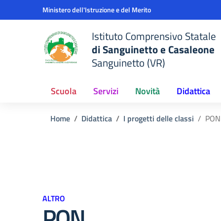
Vai ai contenuti
Vai al menu di navigazione
Vai al footer
Ministero dell'Istruzione e del Merito
Istituto Comprensivo Statale
di Sanguinetto e Casaleone
Sanguinetto (VR)
Scuola
Servizi
Novità
Didattica
Home
Didattica
I progetti delle classi
PON
ALTRO
PON