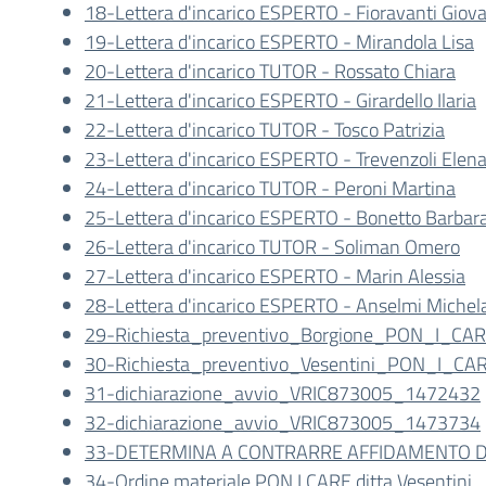
18-Lettera d'incarico ESPERTO - Fioravanti Giov
19-Lettera d'incarico ESPERTO - Mirandola Lisa
20-Lettera d'incarico TUTOR - Rossato Chiara
21-Lettera d'incarico ESPERTO - Girardello Ilaria
22-Lettera d'incarico TUTOR - Tosco Patrizia
23-Lettera d'incarico ESPERTO - Trevenzoli Elen
24-Lettera d'incarico TUTOR - Peroni Martina
25-Lettera d'incarico ESPERTO - Bonetto Barbar
26-Lettera d'incarico TUTOR - Soliman Omero
27-Lettera d'incarico ESPERTO - Marin Alessia
28-Lettera d'incarico ESPERTO - Anselmi Michel
29-Richiesta_preventivo_Borgione_PON_I_CA
30-Richiesta_preventivo_Vesentini_PON_I_CA
31-dichiarazione_avvio_VRIC873005_1472432
32-dichiarazione_avvio_VRIC873005_1473734
33-DETERMINA A CONTRARRE AFFIDAMENTO DI
34-Ordine materiale PON I CARE ditta Vesentini