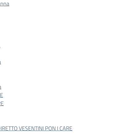
anna
a
a
a
RE
RE
RETTO VESENTINI PON I CARE