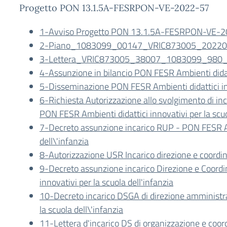
Progetto PON 13.1.5A-FESRPON-VE-2022-57
1-Avviso Progetto PON 13.1.5A-FESRPON-VE-
2-Piano_1083099_00147_VRIC873005_2022
3-Lettera_VRIC873005_38007_1083099_980
4-Assunzione in bilancio PON FESR Ambienti didatti
5-Disseminazione PON FESR Ambienti didattici inno
6-Richiesta Autorizzazione allo svolgimento di in
PON FESR Ambienti didattici innovativi per la scuo
7-Decreto assunzione incarico RUP - PON FESR Amb
dell\'infanzia
8-Autorizzazione USR Incarico direzione e coord
9-Decreto assunzione incarico Direzione e Coord
innovativi per la scuola dell'infanzia
10-Decreto incarico DSGA di direzione amministra
la scuola dell\'infanzia
11-Lettera d'incarico DS di organizzazione e co